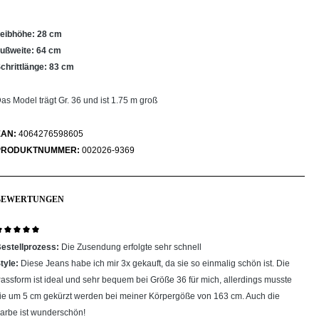
eibhöhe: 28 cm
ußweite: 64 cm
chrittlänge: 83 cm
as Model trägt Gr. 36 und ist 1.75 m groß
EAN:
4064276598605
PRODUKTNUMMER:
002026-9369
BEWERTUNGEN
ewertung mit 5 von 5 Sternen
estellprozess:
Die Zusendung erfolgte sehr schnell
tyle:
Diese Jeans habe ich mir 3x gekauft, da sie so einmalig schön ist. Die
assform ist ideal und sehr bequem bei Größe 36 für mich, allerdings musste
ie um 5 cm gekürzt werden bei meiner Körpergöße von 163 cm. Auch die
arbe ist wunderschön!