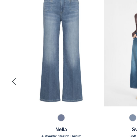
830 Grau Blau
8
Nella
Sv
Authentic Stretch Denim
Soft