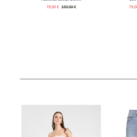
Verkaufspreis:
Ver
Regulärer Preis:
79,00 €
159,00 €
79,0
Produktgalerie überspringen