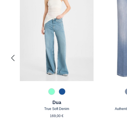
825 Aqua
848 Authentic Blue
Dua
True Soft Denim
Authent
Regulärer Preis:
169,00 €