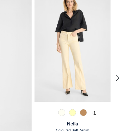
+
1
120 Natur
210 Vanille
375 Warm Taupe
Nella
Coloured Soft Denim