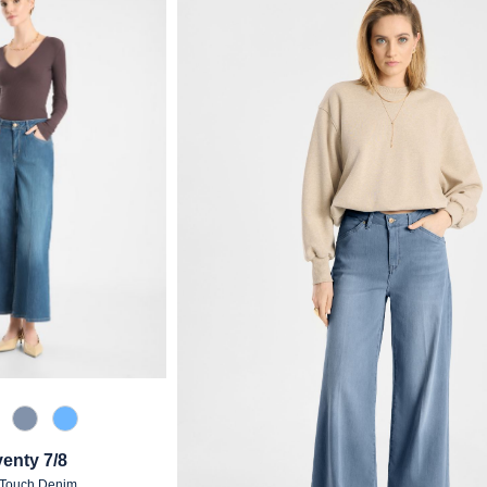
20 Used Blue
820 Used Light Blue
850 Blue Blue
enty 7/8
 Touch Denim