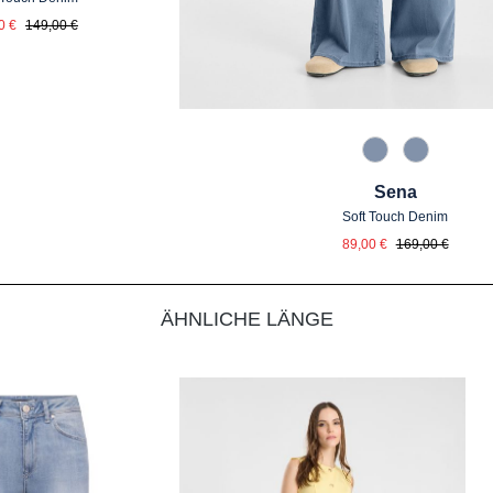
kaufspreis:
Regulärer Preis:
0 €
149,00 €
820 Used Blue
820 Used 
Sena
Soft Touch Denim
Verkaufspreis:
Regulärer Preis:
89,00 €
169,00 €
ÄHNLICHE LÄNGE