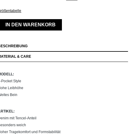
rößentabelle
IN DEN WARENKORB
BESCHREIBUNG
MATERIAL & CARE
MODELL:
-Pocket Style
ohe Leibhöhe
eites Bein
ARTIKEL:
enim mit Tencel-Anteil
esonders weich
oher Tragekomfort und Formstabilität