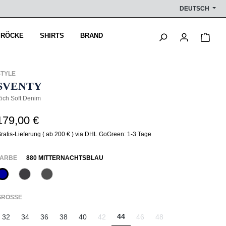
DEUTSCH
Ware
 RÖCKE
SHIRTS
BRAND
STYLE
SVENTY
ich Soft Denim
179,00 €
ratis-Lieferung ( ab 200 € ) via DHL GoGreen: 1-3 Tage
AUSWÄHLEN
FARBE
880 MITTERNACHTSBLAU
880 Mitternachtsblau
960 Grau
975 Authentic Grey
AUSWÄHLEN
GRÖSSE
44
32
34
36
38
40
42
46
48
(Diese Option ist zurzeit nicht verfügbar.)
(Diese Option ist zurzeit nicht v
(Diese Option ist zurzeit 