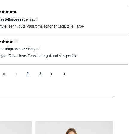
ewertung mit 5 von 5 Sternen
estellprozess:
einfach
tyle:
sehr , gute Passform, schöner Stoff, tolle Farbe
ewertung mit 4 von 5 Sternen
estellprozess:
Sehr gut.
tyle:
Tolle Hose. Passt sehr gut und sitzt perfekt.
Seite
Seite
1
2