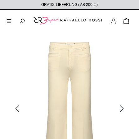
GRATIS-LIEFERUNG ( AB 200 € )
alt springen
Ware
Bildergalerie überspringen