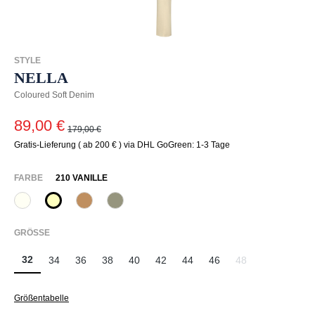
STYLE
NELLA
Coloured Soft Denim
89,00 €
179,00 €
Gratis-Lieferung ( ab 200 € ) via DHL GoGreen: 1-3 Tage
AUSWÄHLEN
FARBE
210 VANILLE
120 Natur
210 Vanille
375 Warm Taupe
742 Aloe Vera
(Diese Option ist zurzeit nicht verfügbar.)
(Diese Option ist zurzeit nicht verfügbar.)
AUSWÄHLEN
GRÖSSE
32
34
36
38
40
42
44
46
48
(Diese Option ist zu
Größentabelle