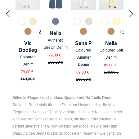
110 Weiß
325 Crema
830 Grau Blau
120 Natur
362 biscotti
120 Natur
210 Vanill
+
2
+
1
Nella
375 Warm Taupe
375 Warm Taupe
375 Warm T
Authentic
Vic
Sena P
Nella
Stretch Denim
Bootleg
Coloured
Coloured Soft
Verkaufspreis:
Regulärer Preis:
79,00 €
Coloured
Summer
Denim
159,00 €
Verkaufspreis
Regulärer Pr
Denim
Denim
89,00 €
Verkaufspreis:
Verkaufspreis:
Regulärer Preis:
Regulärer Preis:
79,00 €
89,00 €
179,00 €
149,00 €
169,00 €
Stilvolle Eleganz und zeitlose Qualität mit Raffaello Rossi
Raffaello Rossi steht für eine Premium-Hosenmarke, die stilvolle
Eleganz und zeitlose Qualität verkörpert. Unsere Kollektion bietet
eine Vielzahl von exquisiten Hosen, die Ihren individuellen Stil
perfekt unterstreichen. Von klassischen Modellen wie der
High
Waist Damen
Jeans bis hin zu modernen Varianten wie der
High