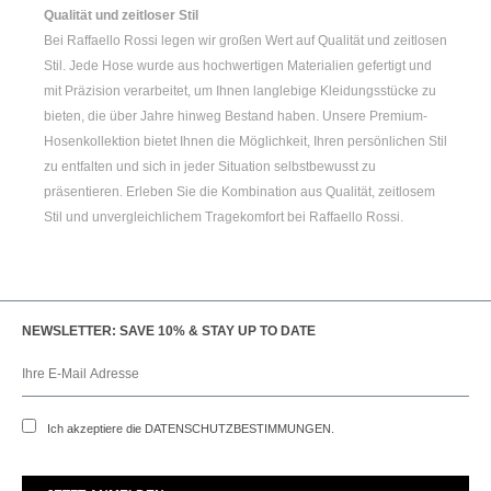
Qualität und zeitloser Stil
Bei Raffaello Rossi legen wir großen Wert auf Qualität und zeitlosen
Stil. Jede Hose wurde aus hochwertigen Materialien gefertigt und
mit Präzision verarbeitet, um Ihnen langlebige Kleidungsstücke zu
bieten, die über Jahre hinweg Bestand haben. Unsere Premium-
Hosenkollektion bietet Ihnen die Möglichkeit, Ihren persönlichen Stil
zu entfalten und sich in jeder Situation selbstbewusst zu
präsentieren. Erleben Sie die Kombination aus Qualität, zeitlosem
Stil und unvergleichlichem Tragekomfort bei Raffaello Rossi.
NEWSLETTER: SAVE 10% & STAY UP TO DATE
Ich akzeptiere die
DATENSCHUTZBESTIMMUNGEN
.