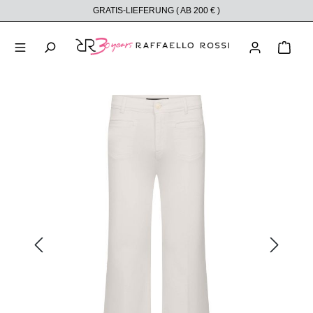
GRATIS-LIEFERUNG ( AB 200 € )
alt springen
Ware
Bildergalerie überspringen