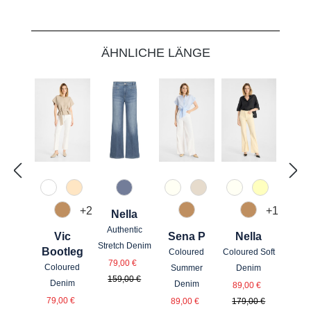
Produktgalerie überspringen
ÄHNLICHE LÄNGE
110 Weiß
325 Crema
830 Grau Blau
120 Natur
362 biscotti
120 Natur
210 Vanill
+
2
+
1
Nella
375 Warm Taupe
375 Warm Taupe
375 Warm T
Authentic
Vic
Sena P
Nella
Stretch Denim
Bootleg
Coloured
Coloured Soft
Verkaufspreis:
Regulärer Preis:
79,00 €
Coloured
Summer
Denim
159,00 €
Verkaufspreis
Regulärer Pr
Denim
Denim
89,00 €
Verkaufspreis:
Verkaufspreis:
Regulärer Preis:
Regulärer Preis:
79,00 €
89,00 €
179,00 €