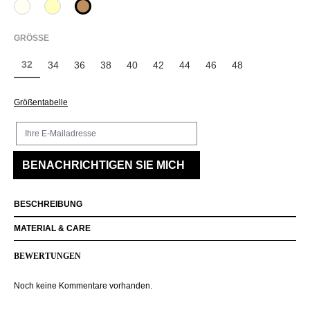
120 Natur
210 Vanille
375 Warm Taupe
(Diese Option ist zurzeit nicht verfügbar.)
AUSWÄHLEN
GRÖSSE
32
34
36
38
40
42
44
46
48
(Diese Option ist zurzeit nicht verfügbar.)
Größentabelle
Ihre E-Mailadresse
BENACHRICHTIGEN SIE MICH
BESCHREIBUNG
MATERIAL & CARE
BEWERTUNGEN
Noch keine Kommentare vorhanden.