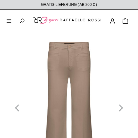
GRATIS-LIEFERUNG ( AB 200 € )
alt springen
Ware
Bildergalerie überspringen