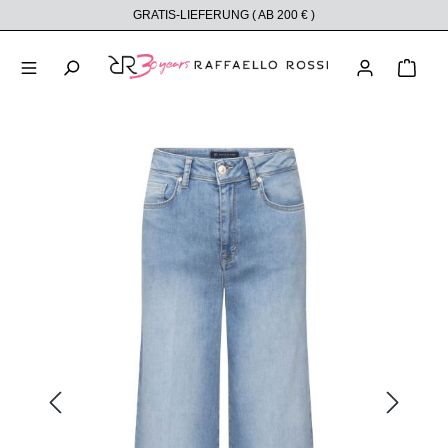
GRATIS-LIEFERUNG ( AB 200 € )
alt springen
Ware
Bildergalerie überspringen