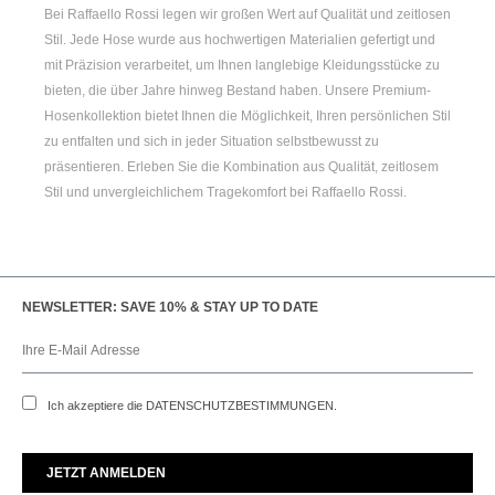
Bei Raffaello Rossi legen wir großen Wert auf Qualität und zeitlosen
Stil. Jede Hose wurde aus hochwertigen Materialien gefertigt und
mit Präzision verarbeitet, um Ihnen langlebige Kleidungsstücke zu
bieten, die über Jahre hinweg Bestand haben. Unsere Premium-
Hosenkollektion bietet Ihnen die Möglichkeit, Ihren persönlichen Stil
zu entfalten und sich in jeder Situation selbstbewusst zu
präsentieren. Erleben Sie die Kombination aus Qualität, zeitlosem
Stil und unvergleichlichem Tragekomfort bei Raffaello Rossi.
NEWSLETTER: SAVE 10% & STAY UP TO DATE
Ich akzeptiere die
DATENSCHUTZBESTIMMUNGEN
.