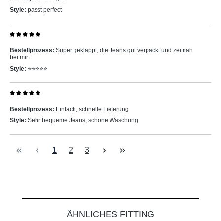
Style:
passt perfect
Bewertung mit 5 von 5 Sternen
Bestellprozess:
Super geklappt, die Jeans gut verpackt und zeitnah
bei mir
Style:
⭐️⭐️⭐️⭐️⭐️
Bewertung mit 5 von 5 Sternen
Bestellprozess:
Einfach, schnelle Lieferung
Style:
Sehr bequeme Jeans, schöne Waschung
Seite
Seite
Seite
1
2
3
Produktgalerie überspringen
ÄHNLICHES FITTING