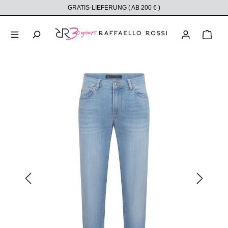
GRATIS-LIEFERUNG ( AB 200 € )
alt springen
Ware
Bildergalerie überspringen