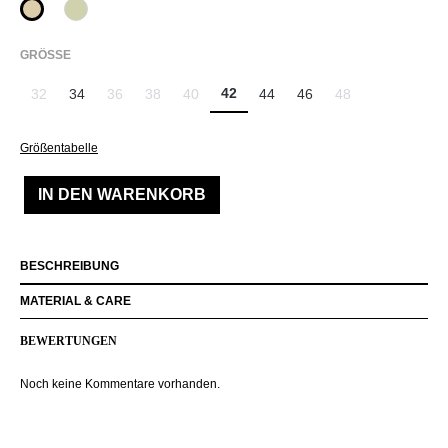
342 Beige
708 Rauchgrün
AUSWÄHLEN
GRÖSSE
42
32
34
36
38
40
44
46
48
(Diese Option ist zurzeit nicht verfügbar.)
(Diese Option ist zurzeit nicht verfügbar.)
(Diese Option ist zurzeit nicht verfügbar.)
(Diese Option ist zurzeit nicht verfügbar.)
(Diese Option ist zu
Größentabelle
IN DEN WARENKORB
BESCHREIBUNG
MATERIAL & CARE
BEWERTUNGEN
Noch keine Kommentare vorhanden.