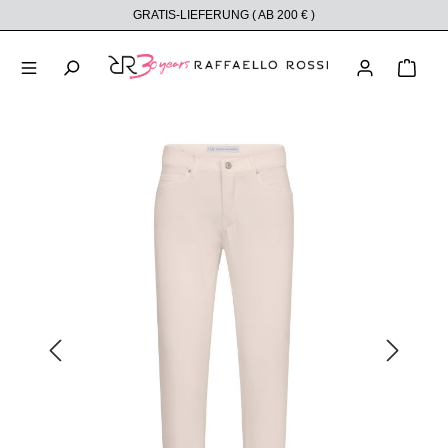
GRATIS-LIEFERUNG ( AB 200 € )
alt springen
Ware
Bildergalerie überspringen