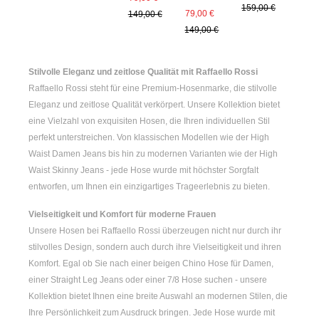
159,00 €
Verkaufspreis:
Regulärer Preis:
79,00 €
149,00 €
149,00 €
Stilvolle Eleganz und zeitlose Qualität mit Raffaello Rossi
Raffaello Rossi steht für eine Premium-Hosenmarke, die stilvolle
Eleganz und zeitlose Qualität verkörpert. Unsere Kollektion bietet
eine Vielzahl von exquisiten Hosen, die Ihren individuellen Stil
perfekt unterstreichen. Von klassischen Modellen wie der
High
Waist Damen
Jeans bis hin zu modernen Varianten wie der
High
Waist Skinny Jeans
- jede Hose wurde mit höchster Sorgfalt
entworfen, um Ihnen ein einzigartiges Trageerlebnis zu bieten.
Vielseitigkeit und Komfort für moderne Frauen
Unsere Hosen bei Raffaello Rossi überzeugen nicht nur durch ihr
stilvolles Design, sondern auch durch ihre Vielseitigkeit und ihren
Komfort. Egal ob Sie nach einer
beigen Chino Hose für Damen
,
einer
Straight Leg Jeans
oder einer
7/8 Hose
suchen - unsere
Kollektion bietet Ihnen eine breite Auswahl an modernen Stilen, die
Ihre Persönlichkeit zum Ausdruck bringen. Jede Hose wurde mit