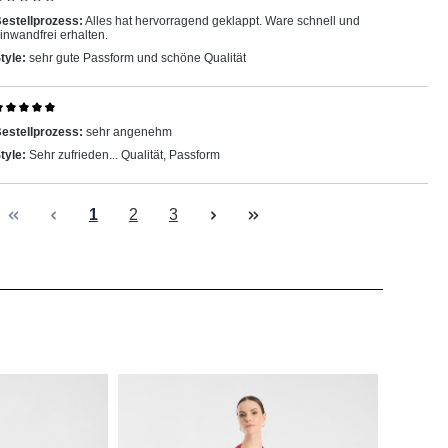
ewertung mit 5 von 5 Sternen
estellprozess:
Alles hat hervorragend geklappt. Ware schnell und
inwandfrei erhalten.
tyle:
sehr gute Passform und schöne Qualität
ewertung mit 5 von 5 Sternen
estellprozess:
sehr angenehm
tyle:
Sehr zufrieden... Qualität, Passform
Seite
Seite
Seite
1
2
3