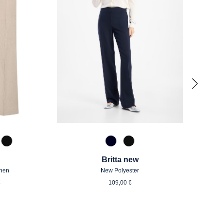
zipan
 Toffee
990 Schwarz
890 Marine
990 Schwarz
Britta new
inen
New Polyester
ärer Preis:
Regulärer Preis:
€
109,00 €