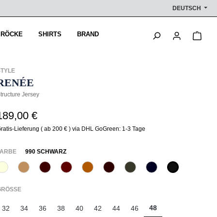
DEUTSCH
Ware
 RÖCKE
SHIRTS
BRAND
STYLE
RENÉE
tructure Jersey
189,00 €
ratis-Lieferung ( ab 200 € ) via DHL GoGreen: 1-3 Tage
AUSWÄHLEN
FARBE
990 SCHWARZ
320 Wollweiß
375 Warm Taupe
585 Burgund
588 Barolo
631 Zimt
649 Dark chocolate
771 Olivin
890 Marine
990 Schwar
(Diese Option ist zurzeit nicht verfügbar.)
(Diese Option ist zurzeit nicht verfügbar.)
(Diese Option ist zurzeit nicht verfügbar.)
(Diese Option ist zurzeit nicht verfü
(Diese Option ist zurzeit nich
AUSWÄHLEN
GRÖSSE
48
32
34
36
38
40
42
44
46