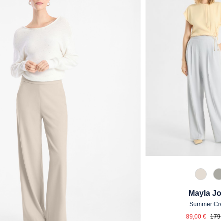
343 M
Mayla J
Summer Cr
Verkaufs
Regu
89,00 €
179