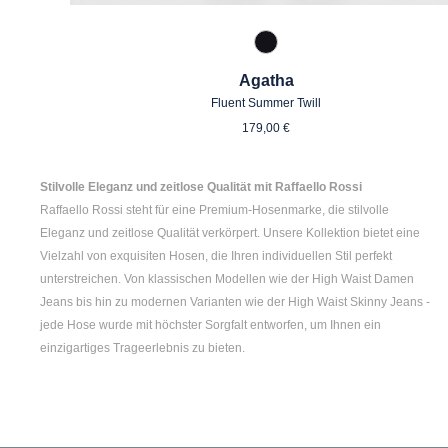
967 Mitternachtsgrau
Agatha
Fluent Summer Twill
Regulärer Preis:
179,00 €
Stilvolle Eleganz und zeitlose Qualität mit Raffaello Rossi
Raffaello Rossi steht für eine Premium-Hosenmarke, die stilvolle
Eleganz und zeitlose Qualität verkörpert. Unsere Kollektion bietet eine
Vielzahl von exquisiten Hosen, die Ihren individuellen Stil perfekt
unterstreichen. Von klassischen Modellen wie der
High Waist Damen
Jeans bis hin zu modernen Varianten wie der
High Waist Skinny Jeans
-
jede Hose wurde mit höchster Sorgfalt entworfen, um Ihnen ein
einzigartiges Trageerlebnis zu bieten.