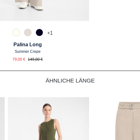
+
1
120 Natur
343 Marzipan
889 Dunkelblau
Palina Long
Summer Crepe
Verkaufspreis:
Regulärer Preis:
79,00 €
149,00 €
ÄHNLICHE LÄNGE