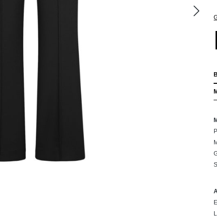
G
P
M
G
S
E
L