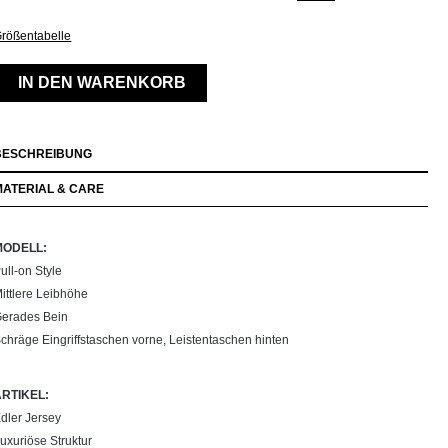
rößentabelle
IN DEN WARENKORB
BESCHREIBUNG
MATERIAL & CARE
MODELL:
ull-on Style
ittlere Leibhöhe
erades Bein
chräge Eingriffstaschen vorne, Leistentaschen hinten
ARTIKEL:
dler Jersey
uxuriöse Struktur