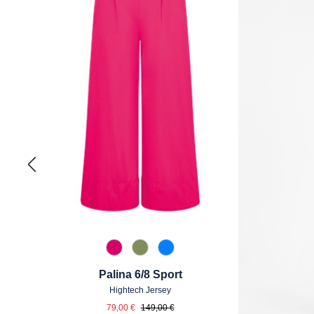
538 Dunkelpink
741 Salbei
870 Azur
Palina 6/8 Sport
Hightech Jersey
Verkaufspreis:
Regulärer Preis:
79,00 €
149,00 €