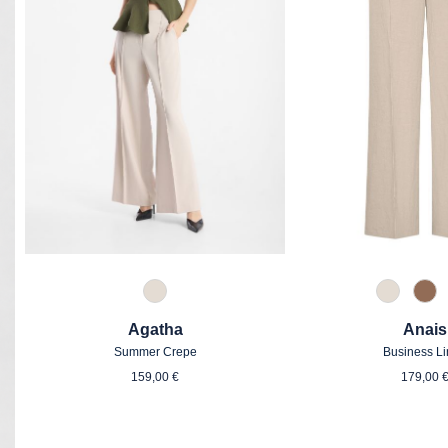
343 Marzipan
343 Mar
614
Agatha
Anais
Summer Crepe
Business L
Regulärer Preis:
Regul
159,00 €
179,00 