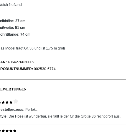
eich fließend
eibhöhe: 27 cm
ußweite: 51 cm
chrittlänge: 74 cm
as Model trägt Gr. 36 und ist 1.75 m groß
EAN:
4064276620009
PRODUKTNUMMER:
002530-6774
BEWERTUNGEN
ewertung mit 4 von 5 Sternen
estellprozess:
Perfekt.
tyle:
Die Hose ist wunderbar, sie fällt leider für die Größe 36 recht groß aus.