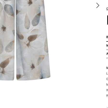
G
L
G
M
W
R