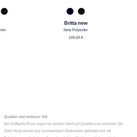
zipan
 Toffee
990 Schwarz
890 Marine
990 Schwarz
Britta new
inen
New Polyester
ärer Preis:
Regulärer Preis:
€
109,00 €
Qualität und zeitloser Stil
Bei Raffaello Rossi legen wir großen Wert auf Qualität und zeitlosen Stil.
Jede Hose wurde aus hochwertigen Materialien gefertigt und mit