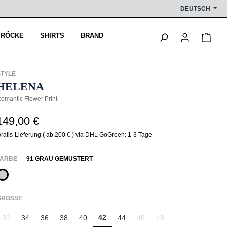
DEUTSCH
Ware
 RÖCKE
SHIRTS
BRAND
STYLE
HELENA
omantic Flower Print
149,00 €
ratis-Lieferung ( ab 200 € ) via DHL GoGreen: 1-3 Tage
AUSWÄHLEN
FARBE
91 GRAU GEMUSTERT
91 Grau gemustert
AUSWÄHLEN
GRÖSSE
42
32
34
36
38
40
44
46
48
(Diese Option ist zurzeit nicht verfügbar.)
(Diese Option ist zurzeit nicht v
(Diese Option ist zurzeit 