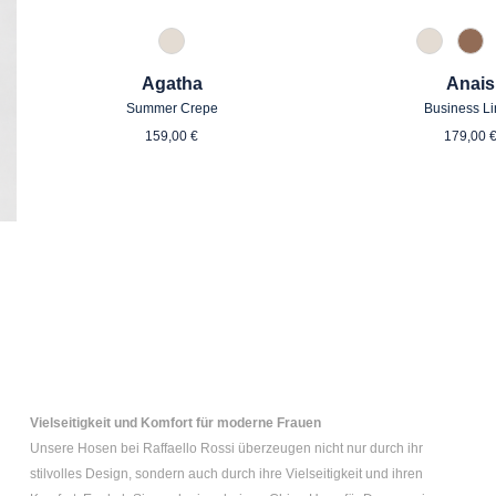
343 Marzipan
343 Mar
614
Agatha
Anais
Summer Crepe
Business L
Regulärer Preis:
Regul
159,00 €
179,00 
Vielseitigkeit und Komfort für moderne Frauen
Unsere Hosen bei Raffaello Rossi überzeugen nicht nur durch ihr
stilvolles Design, sondern auch durch ihre Vielseitigkeit und ihren