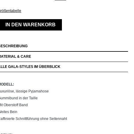
rößentabelle
IN DEN WARENKORB
BESCHREIBUNG
MATERIAL & CARE
ALLE GALA-STYLES IM ÜBERBLICK
MODELL:
uxuriöse, lässige Pyjamahose
ummibund in der Taille
it Oberstoff Band
eites Bein
affinierte Schnittführung ohne Seitennaht