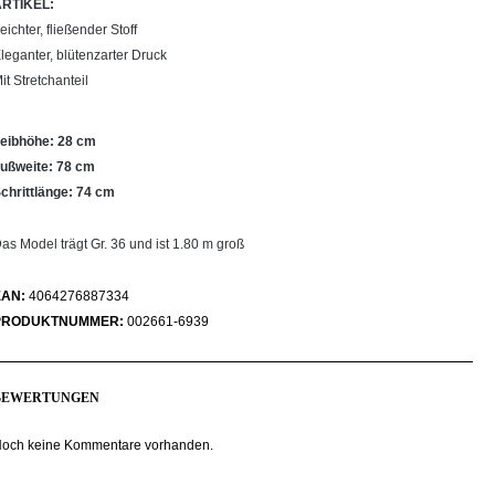
ARTIKEL:
eichter, fließender Stoff
leganter, blütenzarter Druck
it Stretchanteil
eibhöhe: 28 cm
ußweite: 78 cm
chrittlänge: 74 cm
as Model trägt Gr. 36 und ist 1.80 m groß
EAN:
4064276887334
PRODUKTNUMMER:
002661-6939
BEWERTUNGEN
och keine Kommentare vorhanden.