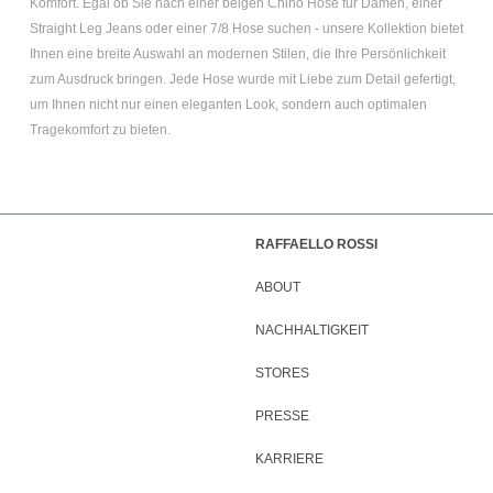
Komfort. Egal ob Sie nach einer
beigen Chino Hose für Damen
, einer
Straight Leg Jeans
oder einer
7/8 Hose
suchen - unsere Kollektion bietet
Ihnen eine breite Auswahl an modernen Stilen, die Ihre Persönlichkeit
zum Ausdruck bringen. Jede Hose wurde mit Liebe zum Detail gefertigt,
um Ihnen nicht nur einen eleganten Look, sondern auch optimalen
Tragekomfort zu bieten.
RAFFAELLO ROSSI
ABOUT
NACHHALTIGKEIT
STORES
PRESSE
KARRIERE