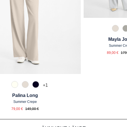
343 M
Mayla J
Summer Cr
Verkaufs
Regu
89,00 €
179
+
1
120 Natur
343 Marzipan
889 Dunkelblau
Palina Long
Summer Crepe
Verkaufspreis:
Regulärer Preis:
79,00 €
149,00 €