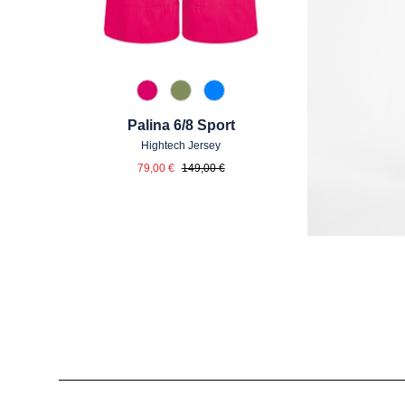
538 Dunkelpink
741 Salbei
870 Azur
Palina 6/8 Sport
Hightech Jersey
Verkaufspreis:
Regulärer Preis:
79,00 €
149,00 €
Produktgalerie überspringen