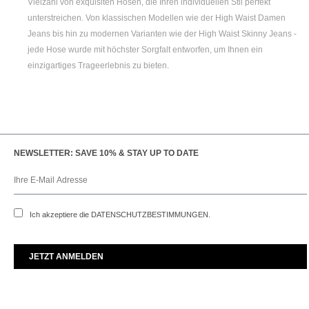
Vielzahl von exquisiten Hosen, die Ihren individuellen Stil perfekt
unterstreichen. Von klassischen Modellen wie der
High Waist Damen
Jeans bis hin zu modernen Varianten wie der
High Waist Skinny Jeans
-
jede Hose wurde mit höchster Sorgfalt entworfen, um Ihnen ein
einzigartiges Trageerlebnis zu bieten.
NEWSLETTER: SAVE 10% & STAY UP TO DATE
Ich akzeptiere die
DATENSCHUTZBESTIMMUNGEN
.