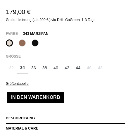
179,00 €
Gratis-Lieferung ( ab 200 € ) via DHL GoGreen: 1-3 Tage
AUSWÄHLEN
FARBE
343 MARZIPAN
343 Marzipan
614 Toffee
990 Schwarz
AUSWÄHLEN
GRÖSSE
34
32
36
38
40
42
44
46
48
(Diese Option ist zurzeit nicht verfügbar.)
(Diese Option ist zurzeit ni
(Diese Option ist zu
Größentabelle
IN DEN WARENKORB
BESCHREIBUNG
MATERIAL & CARE