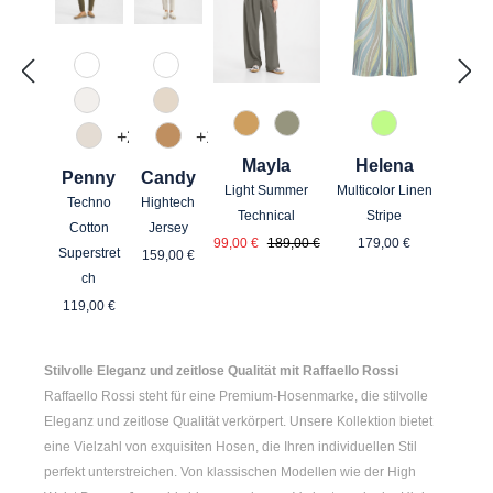
110 Weiß
110 Weiß
330 Düne
340 Kalk
71 Grün gemu
374 Cashew
742 Aloe Vera
+
24
+
13
343 Marzipan
375 Warm Taupe
Helena
Mayla
Penny
Candy
Multicolor Linen
Light Summer
Techno
Hightech
Stripe
Technical
Cotton
Jersey
Regulärer Preis
Verkaufspreis:
Regulärer Preis:
179,00 €
99,00 €
189,00 €
Regulärer Preis:
Superstret
159,00 €
ch
Regulärer Preis:
119,00 €
Stilvolle Eleganz und zeitlose Qualität mit Raffaello Rossi
Raffaello Rossi steht für eine Premium-Hosenmarke, die stilvolle
Eleganz und zeitlose Qualität verkörpert. Unsere Kollektion bietet
eine Vielzahl von exquisiten Hosen, die Ihren individuellen Stil
perfekt unterstreichen. Von klassischen Modellen wie der
High