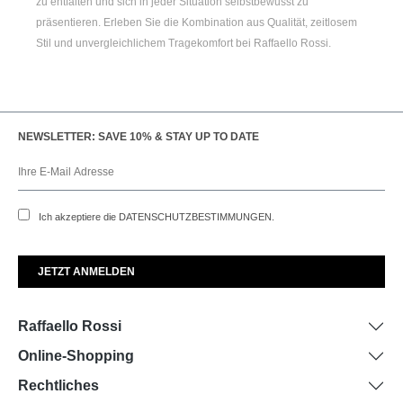
zu entfalten und sich in jeder Situation selbstbewusst zu
präsentieren. Erleben Sie die Kombination aus Qualität, zeitlosem
Stil und unvergleichlichem Tragekomfort bei Raffaello Rossi.
NEWSLETTER: SAVE 10% & STAY UP TO DATE
Ich akzeptiere die
DATENSCHUTZBESTIMMUNGEN
.
Raffaello Rossi
Online-Shopping
Rechtliches