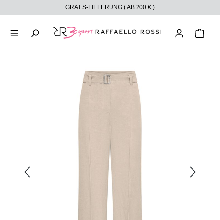
GRATIS-LIEFERUNG ( AB 200 € )
alt springen
Ware
Bildergalerie überspringen