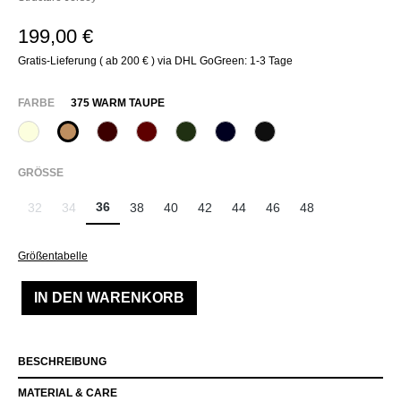
199,00 €
Gratis-Lieferung ( ab 200 € ) via DHL GoGreen: 1-3 Tage
AUSWÄHLEN
FARBE
375 WARM TAUPE
320 Wollweiß
375 Warm Taupe
585 Burgund
588 Barolo
774 Thymian
890 Marine
990 Schwarz
AUSWÄHLEN
GRÖSSE
36
32
34
38
40
42
44
46
48
(Diese Option ist zurzeit nicht verfügbar.)
(Diese Option ist zurzeit nicht verfügbar.)
Größentabelle
IN DEN WARENKORB
BESCHREIBUNG
MATERIAL & CARE