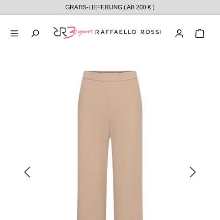
GRATIS-LIEFERUNG ( AB 200 € )
alt springen
Ware
Bildergalerie überspringen