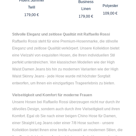
Fluent Summer
Business
Polyester
Twill
Linen
Regulärer Pre
Regulärer Preis:
109,00 €
Regulärer Preis:
179,00 €
179,00 €
Stilvolle Eleganz und zeitlose Qualität mit Raffaello Rossi
Raffaello Rossi steht für eine Premium-Hosenmarke, die stilvolle
Eleganz und zeitlose Qualität verkörpert. Unsere Kollektion bietet
eine Vielzahl von exquisiten Hosen, die Ihren individuellen Stil
perfekt unterstreichen. Von klassischen Modellen wie der
High
Waist Damen
Jeans bis hin zu modernen Varianten wie der
High
Waist Skinny Jeans
- jede Hose wurde mit höchster Sorgfalt
entworfen, um Ihnen ein einzigartiges Trageerlebnis zu bieten.
Vielseitigkeit und Komfort für moderne Frauen
Unsere Hosen bei Raffaello Rossi überzeugen nicht nur durch ihr
stilvolles Design, sondern auch durch ihre Vielseitigkeit und ihren
Komfort. Egal ob Sie nach einer
beigen Chino Hose für Damen
,
einer
Straight Leg Jeans
oder einer
7/8 Hose
suchen - unsere
Kollektion bietet Ihnen eine breite Auswahl an modernen Stilen, die