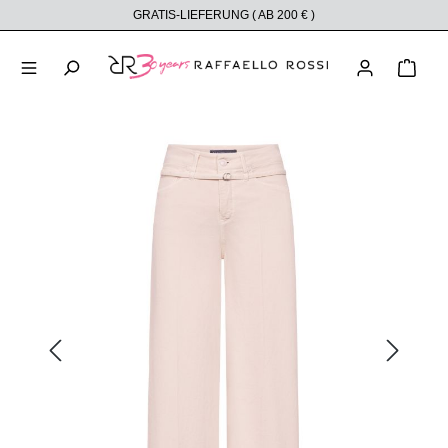
GRATIS-LIEFERUNG ( AB 200 € )
alt springen
Ware
Bildergalerie überspringen