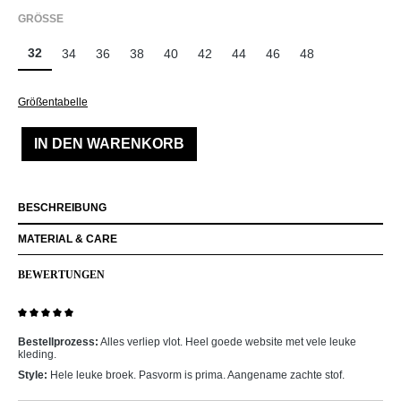
AUSWÄHLEN
GRÖSSE
32
34
36
38
40
42
44
46
48
Größentabelle
IN DEN WARENKORB
BESCHREIBUNG
MATERIAL & CARE
BEWERTUNGEN
Bewertung mit 5 von 5 Sternen
Bestellprozess:
Alles verliep vlot. Heel goede website met vele leuke
kleding.
Style:
Hele leuke broek. Pasvorm is prima. Aangename zachte stof.