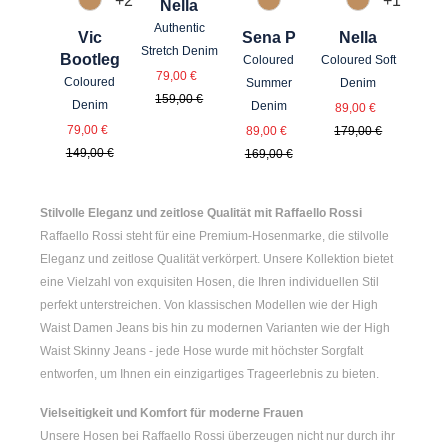
+
2
+
1
Nella
375 Warm Taupe
375 Warm Taupe
375 Warm T
Authentic
Vic
Sena P
Nella
Stretch Denim
Bootleg
Coloured
Coloured Soft
Verkaufspreis:
Regulärer Preis:
79,00 €
Coloured
Summer
Denim
159,00 €
Verkaufspreis
Regulärer Pr
Denim
Denim
89,00 €
Verkaufspreis:
Verkaufspreis:
Regulärer Preis:
Regulärer Preis:
79,00 €
89,00 €
179,00 €
149,00 €
169,00 €
Stilvolle Eleganz und zeitlose Qualität mit Raffaello Rossi
Raffaello Rossi steht für eine Premium-Hosenmarke, die stilvolle
Eleganz und zeitlose Qualität verkörpert. Unsere Kollektion bietet
eine Vielzahl von exquisiten Hosen, die Ihren individuellen Stil
perfekt unterstreichen. Von klassischen Modellen wie der
High
Waist Damen
Jeans bis hin zu modernen Varianten wie der
High
Waist Skinny Jeans
- jede Hose wurde mit höchster Sorgfalt
entworfen, um Ihnen ein einzigartiges Trageerlebnis zu bieten.
Vielseitigkeit und Komfort für moderne Frauen
Unsere Hosen bei Raffaello Rossi überzeugen nicht nur durch ihr