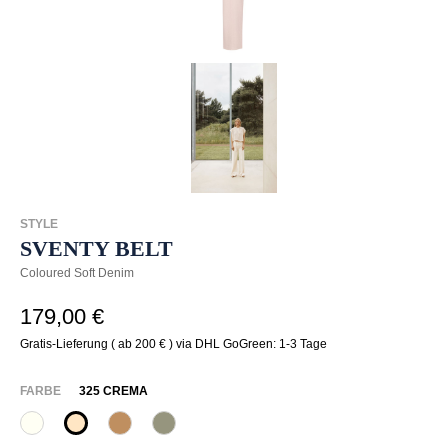
STYLE
SVENTY BELT
Coloured Soft Denim
179,00 €
Gratis-Lieferung ( ab 200 € ) via DHL GoGreen: 1-3 Tage
AUSWÄHLEN
FARBE
325 CREMA
120 Natur
325 Crema
375 Warm Taupe
742 Aloe Vera
(Diese Option ist zurzeit nicht verfügbar.)