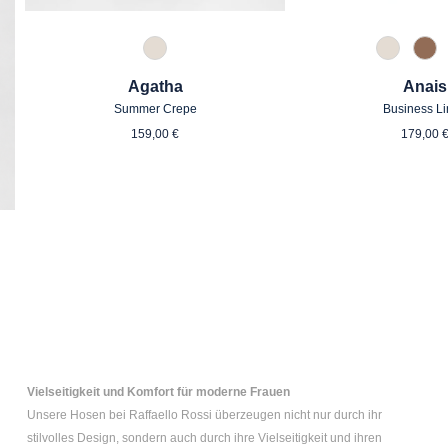
343 Marzipan
343 Mar
614
Agatha
Anais
Summer Crepe
Business L
Regulärer Preis:
Regul
159,00 €
179,00 
Vielseitigkeit und Komfort für moderne Frauen
Unsere Hosen bei Raffaello Rossi überzeugen nicht nur durch ihr
stilvolles Design, sondern auch durch ihre Vielseitigkeit und ihren