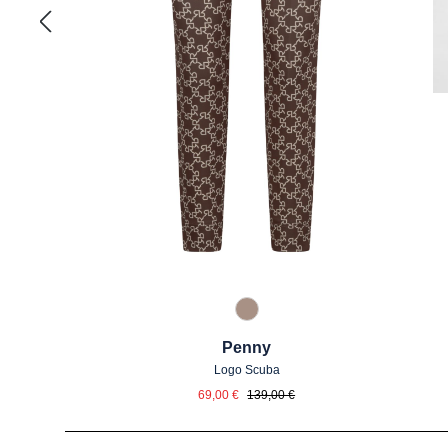
61 Braun gemustert
Penny
Logo Scuba
Verkaufspreis:
Regulärer Preis:
69,00 €
139,00 €
Produktgalerie überspringen