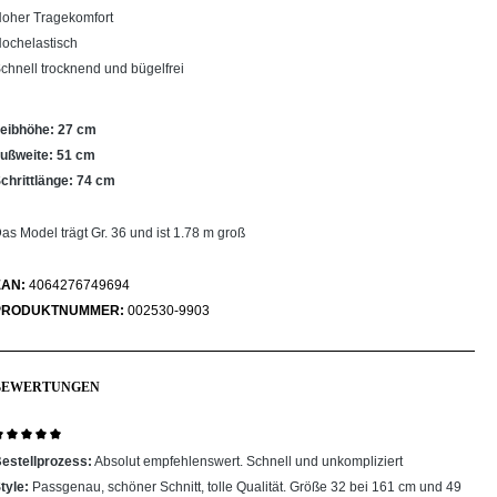
oher Tragekomfort
ochelastisch
chnell trocknend und bügelfrei
eibhöhe: 27 cm
ußweite: 51 cm
chrittlänge: 74 cm
as Model trägt Gr. 36 und ist 1.78 m groß
EAN:
4064276749694
PRODUKTNUMMER:
002530-9903
BEWERTUNGEN
ewertung mit 5 von 5 Sternen
estellprozess:
Absolut empfehlenswert. Schnell und unkompliziert
tyle:
Passgenau, schöner Schnitt, tolle Qualität. Größe 32 bei 161 cm und 49