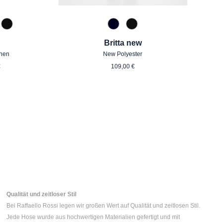
zipan
 Toffee
990 Schwarz
890 Marine
990 Schwarz
Britta new
inen
New Polyester
ärer Preis:
Regulärer Preis:
€
109,00 €
Qualität und zeitloser Stil
Bei Raffaello Rossi legen wir großen Wert auf Qualität und zeitlosen Stil.
Jede Hose wurde aus hochwertigen Materialien gefertigt und mit