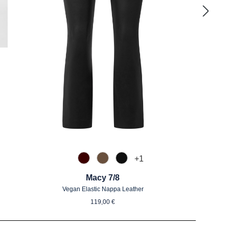
mustert
+
1
585 Burgund
650 Nuss
990 Schwarz
Macy 7/8
Vegan Elastic Nappa Leather
Regulärer Preis:
119,00 €