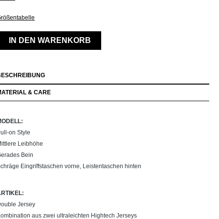
rößentabelle
IN DEN WARENKORB
BESCHREIBUNG
MATERIAL & CARE
MODELL:
ull-on Style
ittlere Leibhöhe
erades Bein
chräge Eingriffstaschen vorne, Leistentaschen hinten
ARTIKEL:
ouble Jersey
ombination aus zwei ultraleichten Hightech Jerseys