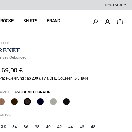
DEUTSCH
Ware
 RÖCKE
SHIRTS
BRAND
STYLE
RENÉE
ersey Gebonded
169,00 €
ratis-Lieferung ( ab 200 € ) via DHL GoGreen: 1-3 Tage
AUSWÄHLEN
FARBE
690 DUNKELBRAUN
614 Toffee
647 Brownie
690 Dunkelbraun
890 Marine
917 Lila Grau
990 Schwarz
(Diese Option ist zurzeit nicht verfügbar.)
AUSWÄHLEN
GRÖSSE
32
34
36
38
40
42
44
46
48