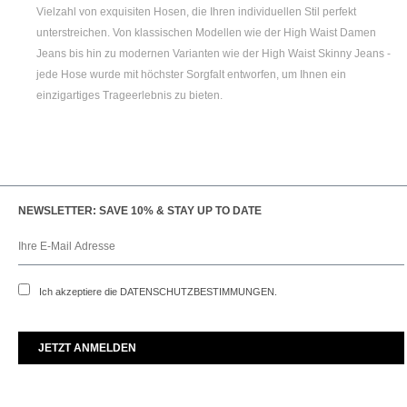
Vielzahl von exquisiten Hosen, die Ihren individuellen Stil perfekt
unterstreichen. Von klassischen Modellen wie der
High Waist Damen
Jeans bis hin zu modernen Varianten wie der
High Waist Skinny Jeans
-
jede Hose wurde mit höchster Sorgfalt entworfen, um Ihnen ein
einzigartiges Trageerlebnis zu bieten.
NEWSLETTER: SAVE 10% & STAY UP TO DATE
Ich akzeptiere die
DATENSCHUTZBESTIMMUNGEN
.