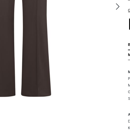
G
P
M
G
S
D
K