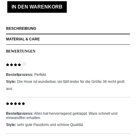
IN DEN WARENKORB
BESCHREIBUNG
MATERIAL & CARE
BEWERTUNGEN
Bewertung mit 4 von 5 Sternen
Bestellprozess:
Perfekt.
Style:
Die Hose ist wunderbar, sie fällt leider für die Größe 36 recht groß
aus.
Bewertung mit 5 von 5 Sternen
Bestellprozess:
Alles hat hervorragend geklappt. Ware schnell und
einwandfrei erhalten.
Style:
sehr gute Passform und schöne Qualität