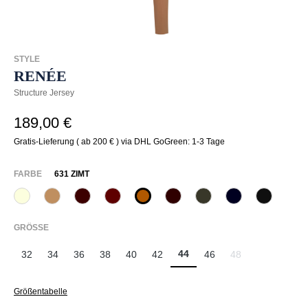
STYLE
RENÉE
Structure Jersey
189,00 €
Gratis-Lieferung ( ab 200 € ) via DHL GoGreen: 1-3 Tage
AUSWÄHLEN
FARBE
631 ZIMT
320 Wollweiß
375 Warm Taupe
585 Burgund
588 Barolo
631 Zimt
649 Dark chocolate
771 Olivin
890 Marine
990 Sch
AUSWÄHLEN
GRÖSSE
44
32
34
36
38
40
42
46
48
(Diese Option ist zu
Größentabelle