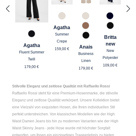
343 Marzipan
343 Marzipan
890 Marine
Agatha
614 Toffee
990 Schwar
Summer
967 Mitternachtsgrau
Britta
990 Schwarz
Crepe
new
Agatha
Anais
Regulärer Preis:
159,00 €
New
Fluent Summer
Business
Polyester
Twill
Linen
Regulärer Pre
Regulärer Preis:
109,00 €
Regulärer Preis:
179,00 €
179,00 €
Stilvolle Eleganz und zeitlose Qualität mit Raffaello Rossi
Raffaello Rossi steht für eine Premium-Hosenmarke, die stilvolle
Eleganz und zeitlose Qualität verkörpert. Unsere Kollektion bietet
eine Vielzahl von exquisiten Hosen, die Ihren individuellen Stil
perfekt unterstreichen. Von klassischen Modellen wie der
High
Waist Damen
Jeans bis hin zu modernen Varianten wie der
High
Waist Skinny Jeans
- jede Hose wurde mit höchster Sorgfalt
entworfen, um Ihnen ein einzigartiges Trageerlebnis zu bieten.