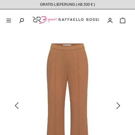
GRATIS-LIEFERUNG ( AB 200 € )
alt springen
Ware
Bildergalerie überspringen