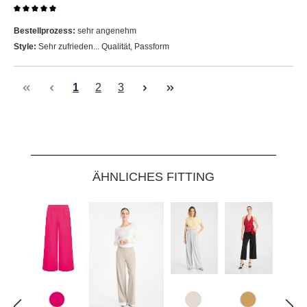
Bewertung mit 5 von 5 Sternen
Bestellprozess:
sehr angenehm
Style:
Sehr zufrieden... Qualität, Passform
Seite
Seite
Seite
1
2
3
Produktgalerie überspringen
ÄHNLICHES FITTING
538 Dunkelpink
343 Marzipan
374 Cashe