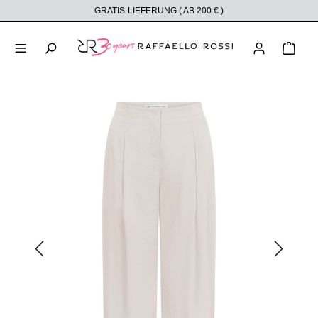
GRATIS-LIEFERUNG ( AB 200 € )
alt springen
Ware
Bildergalerie überspringen