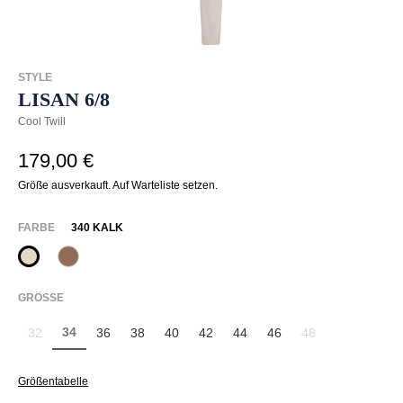
STYLE
LISAN 6/8
Cool Twill
179,00 €
Größe ausverkauft. Auf Warteliste setzen.
AUSWÄHLEN
FARBE
340 KALK
340 Kalk
614 Toffee
(Diese Option ist zurzeit nicht verfügbar.)
(Diese Option ist zurzeit nicht verfügbar.)
AUSWÄHLEN
GRÖSSE
34
32
36
38
40
42
44
46
48
(Diese Option ist zurzeit nicht verfügbar.)
(Diese Option ist zurzeit nicht verfügbar.)
(Diese Option ist zu
Größentabelle