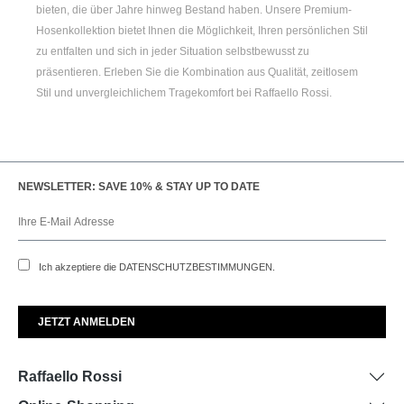
bieten, die über Jahre hinweg Bestand haben. Unsere Premium-
Hosenkollektion bietet Ihnen die Möglichkeit, Ihren persönlichen Stil
zu entfalten und sich in jeder Situation selbstbewusst zu
präsentieren. Erleben Sie die Kombination aus Qualität, zeitlosem
Stil und unvergleichlichem Tragekomfort bei Raffaello Rossi.
NEWSLETTER: SAVE 10% & STAY UP TO DATE
Ich akzeptiere die
DATENSCHUTZBESTIMMUNGEN
.
Raffaello Rossi