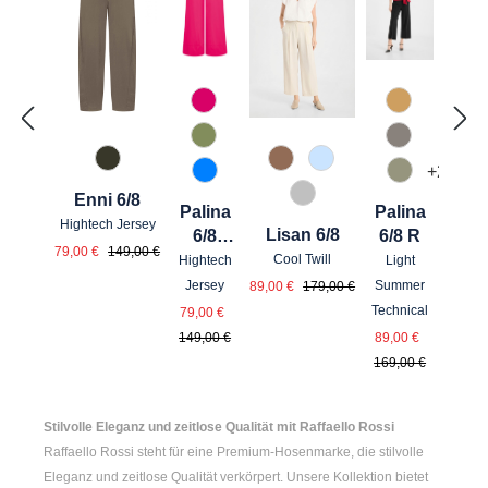
538 Dunkelpink
374 Cashe
741 Salbei
615 Kiesel
771 Olivin
614 Toffee
815 Hellblau
+
2
870 Azur
742 Aloe V
Enni 6/8
912 Hellgrau
Palina
Palina
Hightech Jersey
Lisan 6/8
6/8
6/8 R
Verkaufspreis:
Regulärer Preis:
79,00 €
149,00 €
Sport
Cool Twill
Hightech
Light
Verkaufspreis:
Regulärer Preis:
Jersey
Summer
89,00 €
179,00 €
Verkaufspreis:
Regulärer Preis:
Technical
79,00 €
Verkaufsprei
Regulärer 
149,00 €
89,00 €
169,00 €
Stilvolle Eleganz und zeitlose Qualität mit Raffaello Rossi
Raffaello Rossi steht für eine Premium-Hosenmarke, die stilvolle
Eleganz und zeitlose Qualität verkörpert. Unsere Kollektion bietet