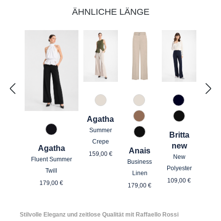
ÄHNLICHE LÄNGE
343 Marzipan
343 Marzipan
890 Marine
Agatha
614 Toffee
990 Schwar
Summer
967 Mitternachtsgrau
Britta
990 Schwarz
Crepe
new
Agatha
Anais
Regulärer Preis:
159,00 €
New
Fluent Summer
Business
Polyester
Twill
Linen
Regulärer Pre
Regulärer Preis:
109,00 €
Regulärer Preis:
179,00 €
179,00 €
Stilvolle Eleganz und zeitlose Qualität mit Raffaello Rossi