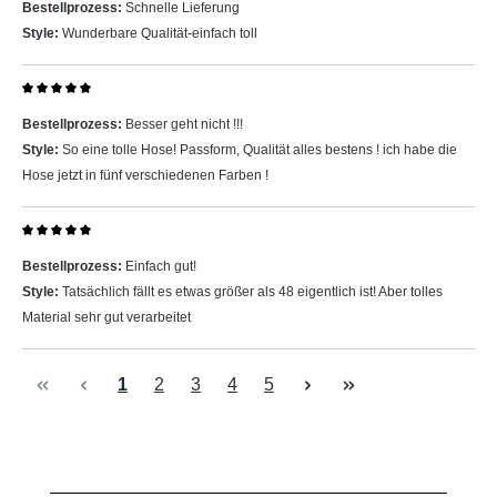
Bestellprozess:
Schnelle Lieferung
Style:
Wunderbare Qualität-einfach toll
Bewertung mit 5 von 5 Sternen
Bestellprozess:
Besser geht nicht !!!
Style:
So eine tolle Hose! Passform, Qualität alles bestens ! ich habe die
Hose jetzt in fünf verschiedenen Farben !
Bewertung mit 5 von 5 Sternen
Bestellprozess:
Einfach gut!
Style:
Tatsächlich fällt es etwas größer als 48 eigentlich ist! Aber tolles
Material sehr gut verarbeitet
Seite
Seite
Seite
Seite
Seite
1
2
3
4
5
Produktgalerie überspringen