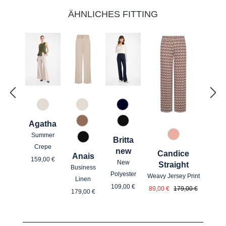
ÄHNLICHES FITTING
343 Marzipan
343 Marzipan
890 Marine
Agatha
614 Toffee
990 Schwarz
Summer
58 Pink gemust
Britta
990 Schwarz
Crepe
new
Candice
Anais
Regulärer Preis:
159,00 €
New
Straight
Business
Polyester
Weavy Jersey Print
Linen
Regulärer Preis:
Verkaufspreis:
Regulärer Preis:
109,00 €
89,00 €
179,00 €
Regulärer Preis:
179,00 €
Produktgalerie überspringen