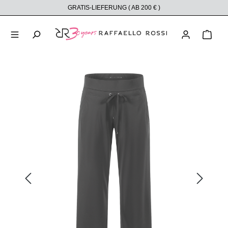
GRATIS-LIEFERUNG ( AB 200 € )
alt springen
Ware
Bildergalerie überspringen