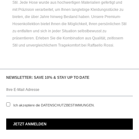
Stil. Jede Hose wurde aus hochwertigen Materialien gefertigt und
mit Präzision verarbeitet, um Ihnen langlebige Kleidungsstücke zu
bieten, die über Jahre hinweg Bestand haben. Unsere Premium-
Hosenkollektion bietet Ihnen die Möglichkeit, Ihren persönlichen Stil
zu entfalten und sich in jeder Situation selbstbewusst zu
präsentieren. Erleben Sie die Kombination aus Qualität, zeitlosem
Stil und unvergleichlichem Tragekomfort bei Raffaello Rossi.
NEWSLETTER: SAVE 10% & STAY UP TO DATE
Ich akzeptiere die
DATENSCHUTZBESTIMMUNGEN
.