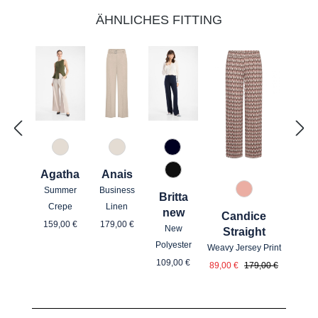
ÄHNLICHES FITTING
343 Marzipan
343 Marzipan
890 Marine
Agatha
Anais
990 Schwarz
Summer
Business
58 Pink gemust
Britta
Crepe
Linen
new
Candice
Regulärer Preis:
Regulärer Preis:
159,00 €
179,00 €
New
Straight
Polyester
Weavy Jersey Print
Regulärer Preis:
Verkaufspreis:
Regulärer Preis:
109,00 €
89,00 €
179,00 €
Produktgalerie überspringen