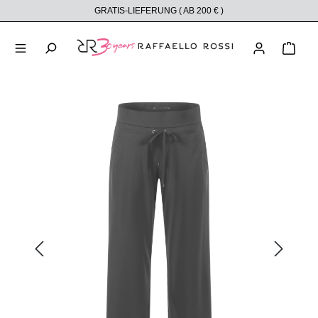
GRATIS-LIEFERUNG ( AB 200 € )
alt springen
Ware
Bildergalerie überspringen