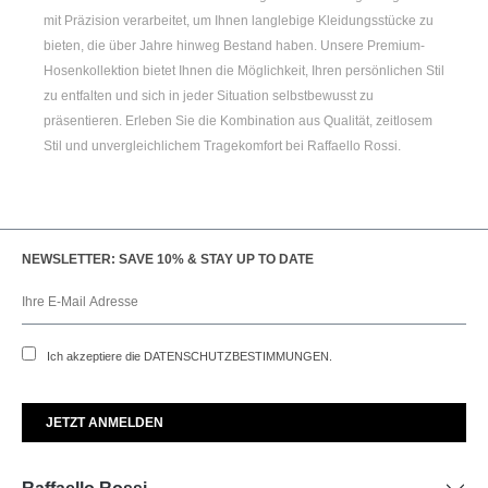
mit Präzision verarbeitet, um Ihnen langlebige Kleidungsstücke zu
bieten, die über Jahre hinweg Bestand haben. Unsere Premium-
Hosenkollektion bietet Ihnen die Möglichkeit, Ihren persönlichen Stil
zu entfalten und sich in jeder Situation selbstbewusst zu
präsentieren. Erleben Sie die Kombination aus Qualität, zeitlosem
Stil und unvergleichlichem Tragekomfort bei Raffaello Rossi.
NEWSLETTER: SAVE 10% & STAY UP TO DATE
Ich akzeptiere die
DATENSCHUTZBESTIMMUNGEN
.