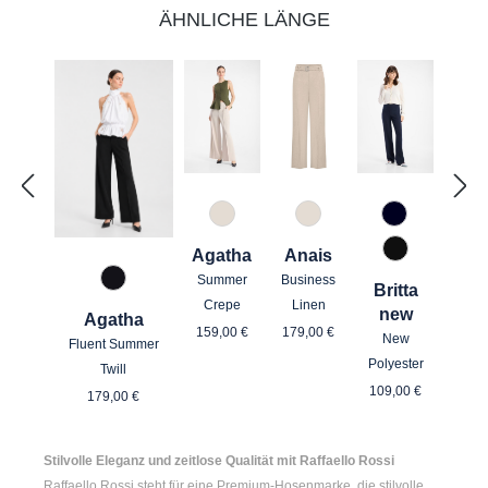
ÄHNLICHE LÄNGE
343 Marzipan
343 Marzipan
890 Marine
Agatha
Anais
990 Schwar
Summer
Business
967 Mitternachtsgrau
Britta
Crepe
Linen
new
Agatha
Regulärer Preis:
Regulärer Preis:
159,00 €
179,00 €
New
Fluent Summer
Polyester
Twill
Regulärer Pre
Regulärer Preis:
109,00 €
179,00 €
Stilvolle Eleganz und zeitlose Qualität mit Raffaello Rossi
Raffaello Rossi steht für eine Premium-Hosenmarke, die stilvolle