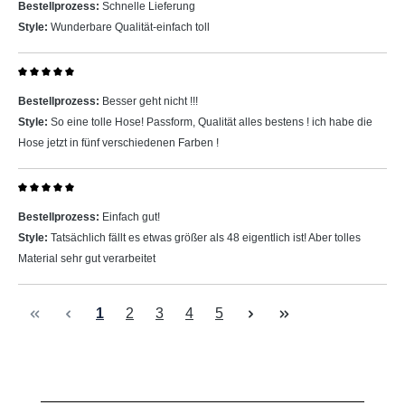
Bestellprozess:
Schnelle Lieferung
Style:
Wunderbare Qualität-einfach toll
Bewertung mit 5 von 5 Sternen
Bestellprozess:
Besser geht nicht !!!
Style:
So eine tolle Hose! Passform, Qualität alles bestens ! ich habe die
Hose jetzt in fünf verschiedenen Farben !
Bewertung mit 5 von 5 Sternen
Bestellprozess:
Einfach gut!
Style:
Tatsächlich fällt es etwas größer als 48 eigentlich ist! Aber tolles
Material sehr gut verarbeitet
Seite
Seite
Seite
Seite
Seite
1
2
3
4
5
Produktgalerie überspringen