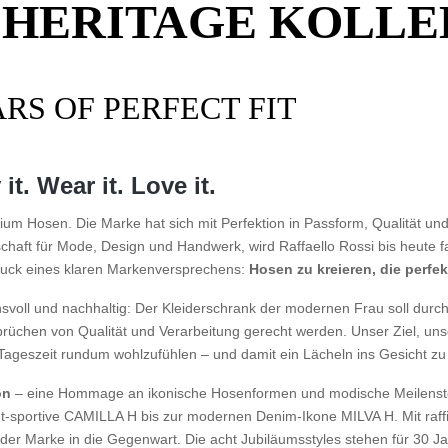
E HERITAGE KOLL
ARS OF PERFECT FIT
t. Wear it. Love it.
um Hosen. Die Marke hat sich mit Perfektion in Passform, Qualität und S
t für Mode, Design und Handwerk, wird Raffaello Rossi bis heute famil
druck eines klaren Markenversprechens:
Hosen zu kreieren, die perfe
hsvoll und nachhaltig: Der Kleiderschrank der modernen Frau soll dur
prüchen von Qualität und Verarbeitung gerecht werden. Unser Ziel, uns
 Tageszeit rundum wohlzufühlen – und damit ein Lächeln ins Gesicht z
on
– eine Hommage an ikonische Hosenformen und modische Meilenstei
-sportive CAMILLA H bis zur modernen Denim-Ikone MILVA H. Mit raffin
e der Marke in die Gegenwart. Die acht Jubiläumsstyles stehen für 30 J