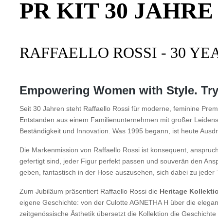
PR KIT 30 JAHR
RAFFAELLO ROSSI - 30 YE
Empowering Women with Style. Try i
Seit 30 Jahren steht Raffaello Rossi für moderne, feminine Premi
Entstanden aus einem Familienunternehmen mit großer Leidenschaf
Beständigkeit und Innovation. Was 1995 begann, ist heute Aus
Die Markenmission von Raffaello Rossi ist konsequent, anspruc
gefertigt sind, jeder Figur perfekt passen und souverän den Ans
geben, fantastisch in der Hose auszusehen, sich dabei zu jeder
Zum Jubiläum präsentiert Raffaello Rossi die
Heritage Kollekti
eigene Geschichte: von der Culotte AGNETHA H über die elegant
zeitgenössische Ästhetik übersetzt die Kollektion die Geschicht