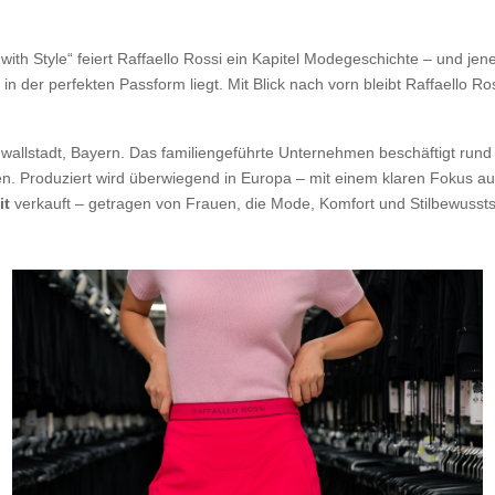
th Style“ feiert Raffaello Rossi ein Kapitel Modegeschichte – und je
er perfekten Passform liegt. Mit Blick nach vorn bleibt Raffaello Ros
ßwallstadt, Bayern. Das familiengeführte Unternehmen beschäftigt run
roduziert wird überwiegend in Europa – mit einem klaren Fokus auf Qu
it
verkauft – getragen von Frauen, die Mode, Komfort und Stilbewusst