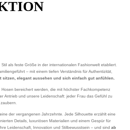
EKTION
til als feste Größe in der internationalen Fashionwelt etabliert.
iengeführt – mit einem tiefen Verständnis für Authentizität,
kt sitzen, elegant aussehen und sich einfach gut anfühlen.
ch Hosen bereichert werden, die mit höchster Fachkompetenz
er Antrieb und unsere Leidenschaft: jeder Frau das Gefühl zu
u zaubern.
ne der vergangenen Jahrzehnte. Jede Silhouette erzählt eine
ierten Details, luxuriösen Materialien und einem Gespür für
ahre Leidenschaft, Innovation und Stilbewusstsein – und sind
ab