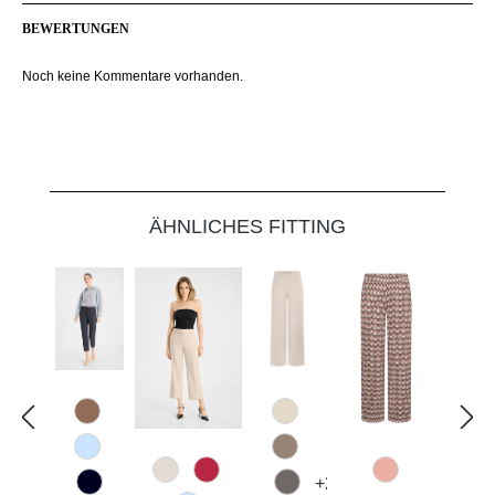
BEWERTUNGEN
Noch keine Kommentare vorhanden.
Produktgalerie überspringen
ÄHNLICHES FITTING
614 Toffee
340 Kalk
815 Hellblau
618 Schattengrau
343 Marzipan
547 Erdbeer
58 Pink gemus
+
2
890 Marine
628 Taupe