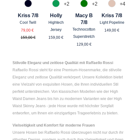
+
2
+
2
+
4
890 Marine
736 Jade
735 Blattgrün
341 Sand
Kriss 7/8
Holly
Macy B
Kriss 7/8
7/8
Cool Twill
Hightech
Light Popeline
Verkaufspreis:
Regulärer Prei
Regulärer Preis:
Technocotton
Jersey
79,00 €
149,00 €
Regulärer Preis:
Superstretch
159,00 €
159,00 €
Regulärer Preis:
129,00 €
Stilvolle Eleganz und zeitlose Qualität mit Raffaello Rossi
Raffaello Rossi steht für eine Premium-Hosenmarke, die stilvolle
Eleganz und zeitlose Qualität verkörpert. Unsere Kollektion bietet
eine Vielzahl von exquisiten Hosen, die Ihren individuellen Stil
perfekt unterstreichen. Von klassischen Modellen wie der
High
Waist Damen
Jeans bis hin zu modernen Varianten wie der
High
Waist Skinny Jeans
- jede Hose wurde mit höchster Sorgfalt
entworfen, um Ihnen ein einzigartiges Trageerlebnis zu bieten.
Vielseitigkeit und Komfort für moderne Frauen
Unsere Hosen bei Raffaello Rossi überzeugen nicht nur durch ihr
stilvolles Design, sondern auch durch ihre Vielseitigkeit und ihren