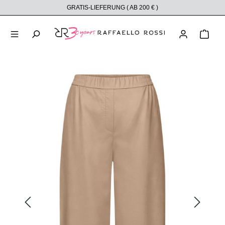
GRATIS-LIEFERUNG ( AB 200 € )
alt springen
Ware
Bildergalerie überspringen