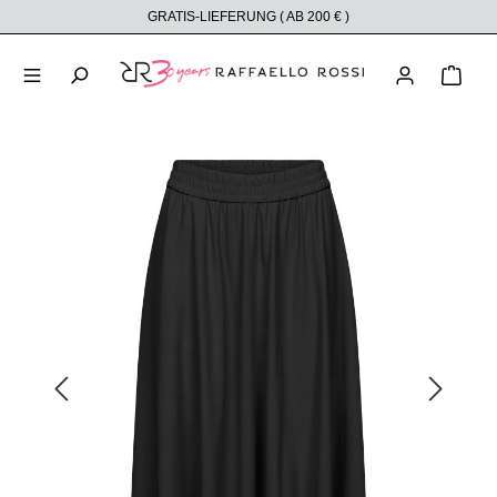
GRATIS-LIEFERUNG ( AB 200 € )
alt springen
Ware
Bildergalerie überspringen