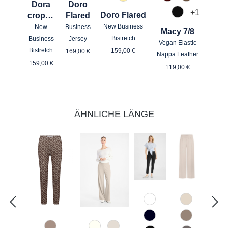
227 Gelb
585 Burgund
650 Nuss
Dora
Doro
+
1
Doro Flared
croppe
Flared
990 Schwarz
d
New Business
New
Business
Macy 7/8
Bistretch
Business
Jersey
Vegan Elastic
Regulärer Preis:
Regulärer Preis:
Bistretch
159,00 €
169,00 €
Nappa Leather
Regulärer Preis:
159,00 €
Regulärer Preis
119,00 €
Produktgalerie überspringen
ÄHNLICHE LÄNGE
110 Weiß
340 Kalk
890 Marine
618 Schatt