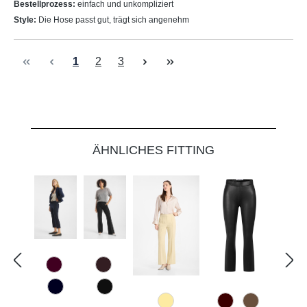
Bestellprozess:
einfach und unkompliziert
Style:
Die Hose passt gut, trägt sich angenehm
Seite
Seite
Seite
1
2
3
Produktgalerie überspringen
ÄHNLICHES FITTING
589 Barolo
648 Kastanie
890 Marine
990 Schwarz