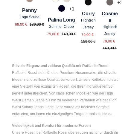
61 Braun gemustert
120 Natur
343 Marzipan
+
2
990 Schwarz
628 Taupe
+
1
Penny
889 Dunkelblau
Corry
Cosme
Logo Scuba
Palina Long
a
Hightech
Verkaufspreis:
Regulärer Preis:
69,00 €
139,00 €
Summer Crepe
Hightech
Jersey
Verkaufspreis:
Regulärer Preis:
Verkaufspreis:
Regulärer Preis:
Jersey
79,00 €
149,00 €
79,00 €
Verkaufsprei
Regulärer 
79,00 €
159,00 €
149,00 €
Stilvolle Eleganz und zeitlose Qualität mit Raffaello Rossi
Raffaello Rossi steht für eine Premium-Hosenmarke, die stilvolle
Eleganz und zeitlose Qualität verkörpert. Unsere Kollektion bietet
eine Vielzahl von exquisiten Hosen, die Ihren individuellen Stil
perfekt unterstreichen. Von klassischen Modellen wie der
High
Waist Damen
Jeans bis hin zu modernen Varianten wie der
High
Waist Skinny Jeans
- jede Hose wurde mit höchster Sorgfalt
entworfen, um Ihnen ein einzigartiges Trageerlebnis zu bieten.
Vielseitigkeit und Komfort für moderne Frauen
Unsere Hosen bei Raffaello Rossi überzeugen nicht nur durch ihr