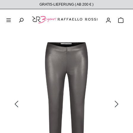
GRATIS-LIEFERUNG ( AB 200 € )
alt springen
Ware
Bildergalerie überspringen