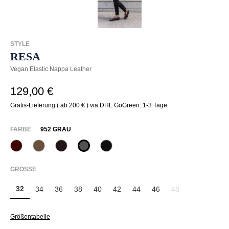
STYLE
RESA
Vegan Elastic Nappa Leather
129,00 €
Gratis-Lieferung ( ab 200 € ) via DHL GoGreen: 1-3 Tage
AUSWÄHLEN
FARBE
952 GRAU
585 Burgund
650 Nuss
680 Tabak
952 Grau
990 Schwarz
AUSWÄHLEN
GRÖSSE
32
34
36
38
40
42
44
46
48
(Diese Option ist zu
Größentabelle