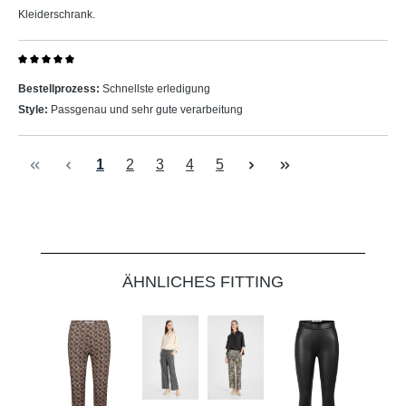
Kleiderschrank.
Bewertung mit 5 von 5 Sternen
Bestellprozess:
Schnellste erledigung
Style:
Passgenau und sehr gute verarbeitung
Seite
Seite
Seite
Seite
Seite
1
2
3
4
5
Produktgalerie überspringen
ÄHNLICHES FITTING