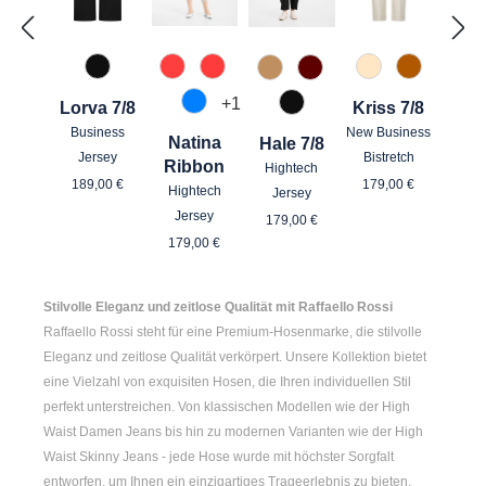
990 Schwarz
465 Koralle
545 Flamingo
325 Crema
631 Zimt
375 Warm Taupe
588 Barolo
+
1
Lorva 7/8
Kriss 7/8
870 Azur
990 Schwarz
Business
New Business
Natina
Hale 7/8
Jersey
Bistretch
Ribbon
Hightech
Regulärer Preis:
Regulärer Prei
189,00 €
179,00 €
Hightech
Jersey
Regulärer Preis:
Jersey
179,00 €
Regulärer Preis:
179,00 €
Stilvolle Eleganz und zeitlose Qualität mit Raffaello Rossi
Raffaello Rossi steht für eine Premium-Hosenmarke, die stilvolle
Eleganz und zeitlose Qualität verkörpert. Unsere Kollektion bietet
eine Vielzahl von exquisiten Hosen, die Ihren individuellen Stil
perfekt unterstreichen. Von klassischen Modellen wie der
High
Waist Damen
Jeans bis hin zu modernen Varianten wie der
High
Waist Skinny Jeans
- jede Hose wurde mit höchster Sorgfalt
entworfen, um Ihnen ein einzigartiges Trageerlebnis zu bieten.