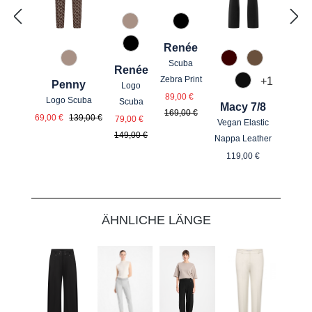
61 Braun gemustert
99 Schwarz gemustert
Renée
99 Schwarz gemustert
Scuba
61 Braun gemustert
585 Burgund
650 Nuss
Renée
Zebra Print
+
1
Penny
Logo
990 Schwarz
Verkaufspreis:
Regulärer Preis:
89,00 €
Logo Scuba
Scuba
Macy 7/8
169,00 €
Verkaufspreis:
Regulärer Preis:
Verkaufspreis:
Regulärer Preis:
69,00 €
139,00 €
79,00 €
Vegan Elastic
149,00 €
Nappa Leather
Regulärer Preis
119,00 €
Produktgalerie überspringen
ÄHNLICHE LÄNGE