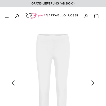
GRATIS-LIEFERUNG ( AB 200 € )
alt springen
Ware
Bildergalerie überspringen