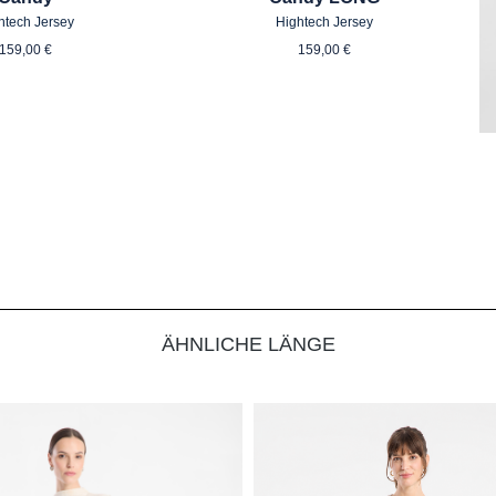
htech Jersey
Hightech Jersey
Regulärer Preis:
Regulärer Preis:
159,00 €
159,00 €
ÄHNLICHE LÄNGE