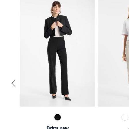
990 Schwarz
1
Britta new