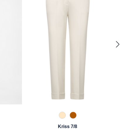
325 Crema
631 Zimt
pe
o
Schwarz
Kriss 7/8