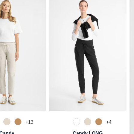
+
13
+
4
10 Weiß
340 Kalk
375 Warm Taupe
110 Weiß
340 Kalk
375 Warm Taup
Candy
Candy LONG