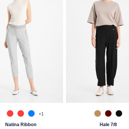
+
1
465 Koralle
545 Flamingo
870 Azur
375 Warm Tau
588 Barol
990 
Natina Ribbon
Hale 7/8