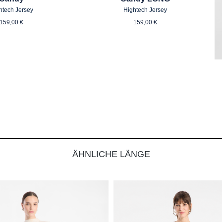
htech Jersey
Hightech Jersey
Regulärer Preis:
Regulärer Preis:
159,00 €
159,00 €
ÄHNLICHE LÄNGE