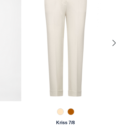
325 Crema
631 Zimt
pe
o
Schwarz
Kriss 7/8