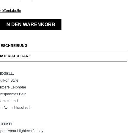
rößentabelle
IN DEN WARENKORB
BESCHREIBUNG
MATERIAL & CARE
MODELL:
ull-on Style
ittlere Leibhöhe
ntspanntes Bein
Gummibund
eißverschlusstaschen
ARTIKEL:
portswear Hightech Jersey