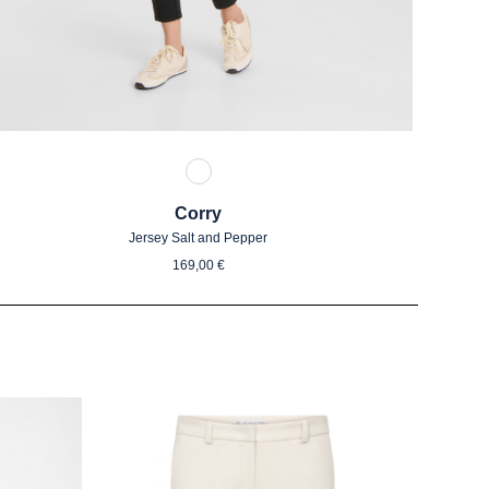
93 Dunkelgrau gemustert
Corry
Jersey Salt and Pepper
Regulärer Preis:
169,00 €