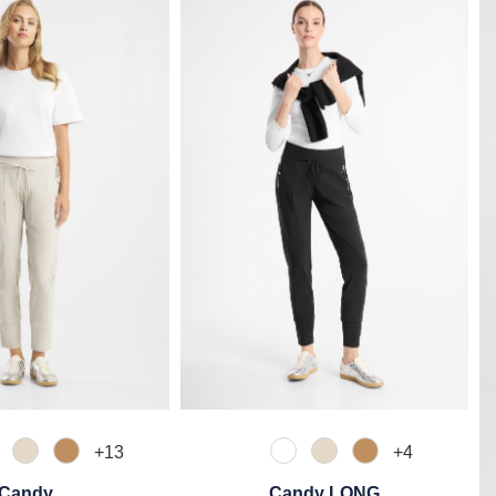
+
13
+
4
10 Weiß
340 Kalk
375 Warm Taupe
110 Weiß
340 Kalk
375 Warm Taup
Candy
Candy LONG