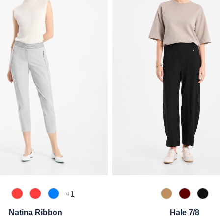
+
1
465 Koralle
545 Flamingo
870 Azur
375 Warm Tau
588 Barol
990 
Natina Ribbon
Hale 7/8