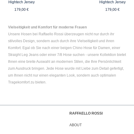
Hightech Jersey
Hightech Jersey
Regulärer Preis:
Regulärer P
179,00 €
179,00 €
Vielseitigkeit und Komfort für moderne Frauen
Unsere Hosen bei Raffaello Rossi überzeugen nicht nur durch ihr
stilvolles Design, sondern auch durch ihre Vielseitigkeit und ihren
Komfort. Egal ob Sie nach einer
beigen Chino Hose für Damen
, einer
Straight Leg Jeans
oder einer
7/8 Hose
suchen - unsere Kollektion bietet
Ihnen eine breite Auswahl an modernen Stilen, die Ihre Persönlichkeit
zum Ausdruck bringen. Jede Hose wurde mit Liebe zum Detail gefertigt,
um Ihnen nicht nur einen eleganten Look, sondern auch optimalen
Tragekomfort zu bieten.
RAFFAELLO ROSSI
ABOUT