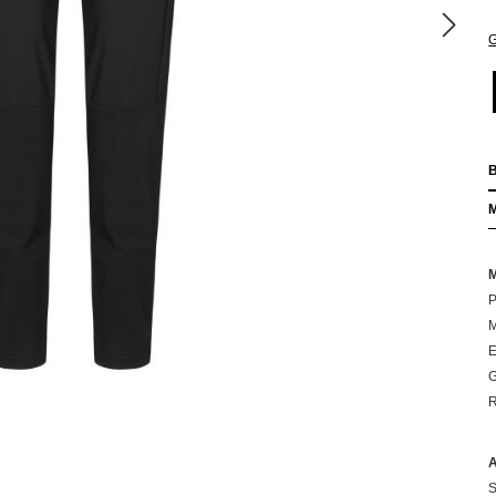
G
P
M
E
R
S