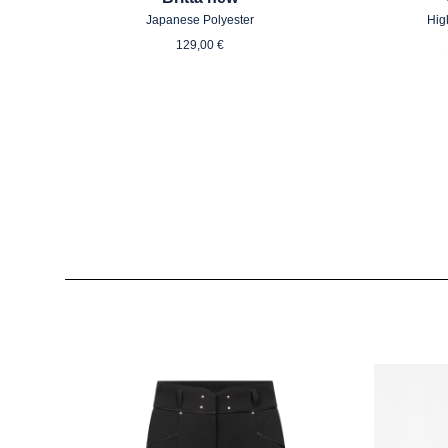
Japanese Polyester
Hig
Regulärer Preis:
129,00 €
Produktgalerie überspringen