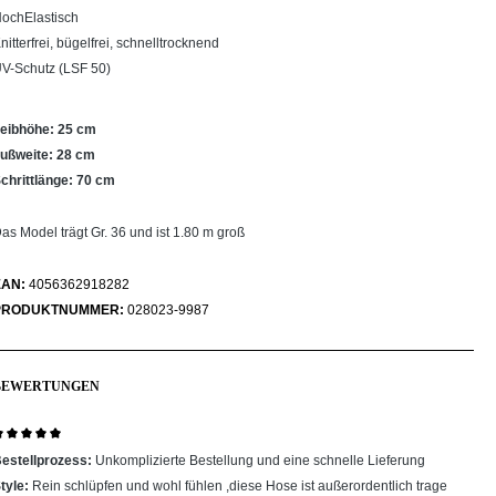
ochElastisch
nitterfrei, bügelfrei, schnelltrocknend
V-Schutz (LSF 50)
eibhöhe: 25 cm
ußweite: 28 cm
chrittlänge: 70 cm
as Model trägt Gr. 36 und ist 1.80 m groß
EAN:
4056362918282
PRODUKTNUMMER:
028023-9987
BEWERTUNGEN
ewertung mit 5 von 5 Sternen
estellprozess:
Unkomplizierte Bestellung und eine schnelle Lieferung
tyle:
Rein schlüpfen und wohl fühlen ,diese Hose ist außerordentlich trage