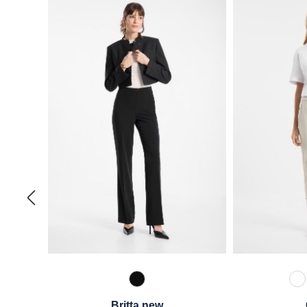
990 Schwarz
1
Britta new