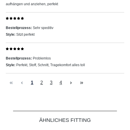
aufhängen und anziehen, perfekt
Bewertung mit 5 von 5 Sternen
Bestellprozess:
Sehr speditiv
Style:
Sitzt perfekt
Bewertung mit 5 von 5 Sternen
Bestellprozess:
Problemlos
Style:
Perfekt, Stoff, Schnitt, Tragekomfort alles toll
Seite
Seite
Seite
Seite
1
2
3
4
Produktgalerie überspringen
ÄHNLICHES FITTING