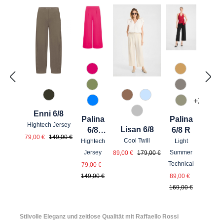
538 Dunkelpink
374 Cashe
741 Salbei
615 Kiesel
771 Olivin
614 Toffee
815 Hellblau
+
2
870 Azur
742 Aloe V
Enni 6/8
912 Hellgrau
Palina
Palina
Hightech Jersey
Lisan 6/8
6/8
6/8 R
Verkaufspreis:
Regulärer Preis:
79,00 €
149,00 €
Sport
Cool Twill
Hightech
Light
Verkaufspreis:
Regulärer Preis:
Jersey
Summer
89,00 €
179,00 €
Verkaufspreis:
Regulärer Preis:
Technical
79,00 €
Verkaufsprei
Regulärer 
149,00 €
89,00 €
169,00 €
Stilvolle Eleganz und zeitlose Qualität mit Raffaello Rossi