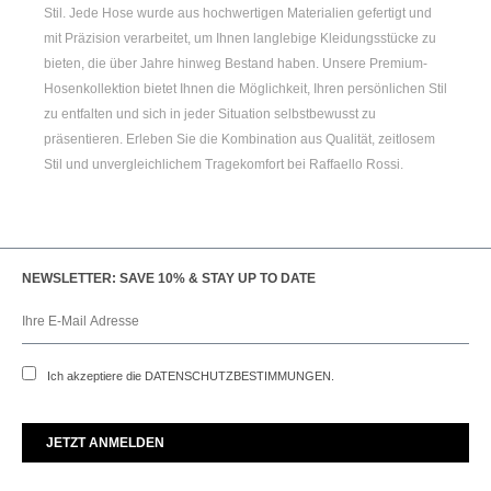
Stil. Jede Hose wurde aus hochwertigen Materialien gefertigt und
mit Präzision verarbeitet, um Ihnen langlebige Kleidungsstücke zu
bieten, die über Jahre hinweg Bestand haben. Unsere Premium-
Hosenkollektion bietet Ihnen die Möglichkeit, Ihren persönlichen Stil
zu entfalten und sich in jeder Situation selbstbewusst zu
präsentieren. Erleben Sie die Kombination aus Qualität, zeitlosem
Stil und unvergleichlichem Tragekomfort bei Raffaello Rossi.
NEWSLETTER: SAVE 10% & STAY UP TO DATE
Ich akzeptiere die
DATENSCHUTZBESTIMMUNGEN
.