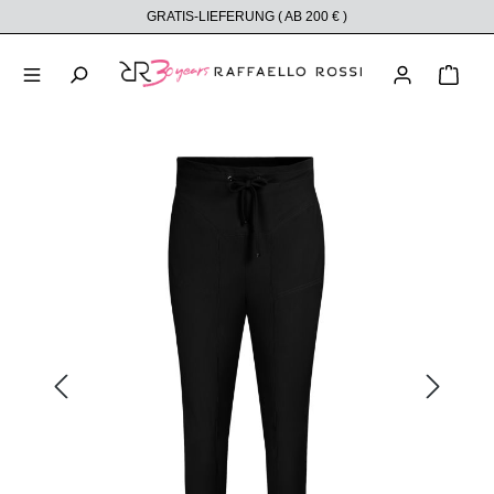
GRATIS-LIEFERUNG ( AB 200 € )
alt springen
Ware
Bildergalerie überspringen