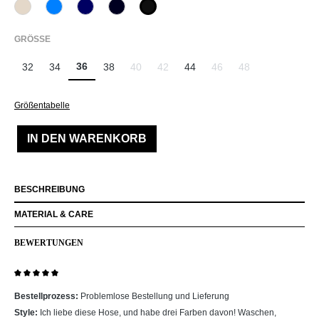
340 Kalk
870 Azur
881 Tinte
890 Marine
990 Schwarz
(Diese Option ist zurzeit nicht verfügbar.)
(Diese Option ist zurzeit nicht verfügbar.)
AUSWÄHLEN
GRÖSSE
36
32
34
38
40
42
44
46
48
(Diese Option ist zurzeit nicht verfügbar.)
(Diese Option ist zurzeit nicht verfügbar.)
(Diese Option ist zurzeit ni
(Diese Option ist zu
Größentabelle
IN DEN WARENKORB
BESCHREIBUNG
MATERIAL & CARE
BEWERTUNGEN
Bewertung mit 5 von 5 Sternen
Bestellprozess:
Problemlose Bestellung und Lieferung
Style:
Ich liebe diese Hose, und habe drei Farben davon! Waschen,