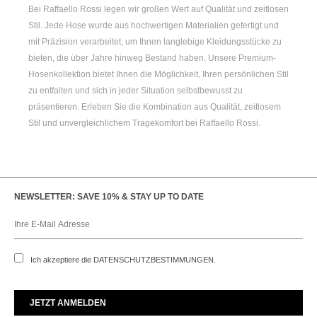
Bei Raffaello Rossi legen wir großen Wert auf Qualität und zeitlosen
Stil. Jede Hose wurde aus hochwertigen Materialien gefertigt und
mit Präzision verarbeitet, um Ihnen langlebige Kleidungsstücke zu
bieten, die über Jahre hinweg Bestand haben. Unsere Premium-
Hosenkollektion bietet Ihnen die Möglichkeit, Ihren persönlichen Stil
zu entfalten und sich in jeder Situation selbstbewusst zu
präsentieren. Erleben Sie die Kombination aus Qualität, zeitlosem
Stil und unvergleichlichem Tragekomfort bei Raffaello Rossi.
NEWSLETTER: SAVE 10% & STAY UP TO DATE
Ich akzeptiere die
DATENSCHUTZBESTIMMUNGEN
.