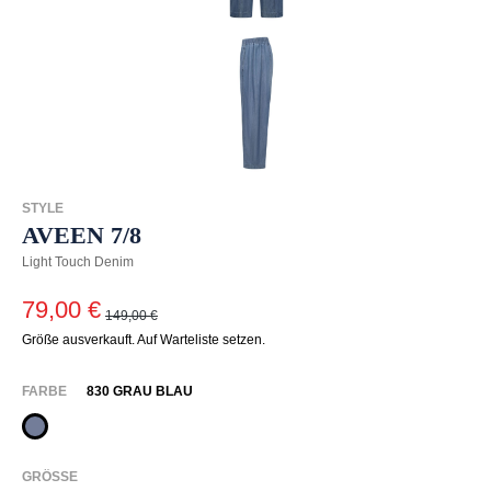
STYLE
AVEEN 7/8
Light Touch Denim
79,00 €
149,00 €
Größe ausverkauft. Auf Warteliste setzen.
AUSWÄHLEN
FARBE
830 GRAU BLAU
830 Grau Blau
(Diese Option ist zurzeit nicht verfügbar.)
AUSWÄHLEN
GRÖSSE