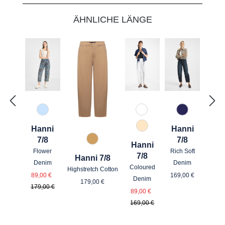
ÄHNLICHE LÄNGE
82 Hellblau gemustert
110 Weiß
885 brown 
Hanni
Hanni
325 Crema
7/8
7/8
374 Cashew
Hanni
Flower
Rich Soft
7/8
Hanni 7/8
Denim
Denim
Coloured
Highstretch Cotton
Verkaufspreis:
Regulärer Pre
Regulärer Preis:
89,00 €
169,00 €
Denim
Regulärer Preis:
179,00 €
179,00 €
Verkaufspreis:
Regulärer Preis:
89,00 €
169,00 €