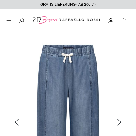
GRATIS-LIEFERUNG ( AB 200 € )
alt springen
Ware
Bildergalerie überspringen