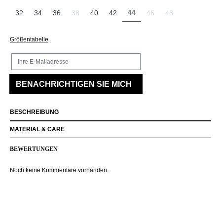
44
32
34
36
38
40
42
46
48
(Diese Option ist zurzeit nicht v
(Diese Option ist zurzeit nicht verfügbar.)
(Diese Option ist zurzeit ni
(Diese Option ist zu
Größentabelle
Ihre E-Mailadresse
BENACHRICHTIGEN SIE MICH
BESCHREIBUNG
MATERIAL & CARE
BEWERTUNGEN
Noch keine Kommentare vorhanden.
Produktgalerie überspringen