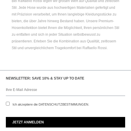
Bei Raffaello Rossi legen wir großen Wert auf Qualität und zeitlosen
Stil. Jede Hose wurde aus hochwertigen Materialien gefertigt und
mit Präzision verarbeitet, um Ihnen langlebige Kleidungsstücke zu
bieten, die über Jahre hinweg Bestand haben. Unsere Premium-
Hosenkollektion bietet Ihnen die Möglichkeit, Ihren persönlichen Stil
zu entfalten und sich in jeder Situation selbstbewusst zu
präsentieren. Erleben Sie die Kombination aus Qualität, zeitlosem
Stil und unvergleichlichem Tragekomfort bei Raffaello Rossi.
NEWSLETTER: SAVE 10% & STAY UP TO DATE
Ich akzeptiere die
DATENSCHUTZBESTIMMUNGEN
.