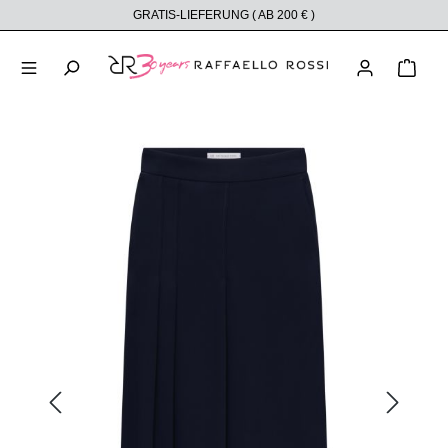
GRATIS-LIEFERUNG ( AB 200 € )
alt springen
Ware
Bildergalerie überspringen